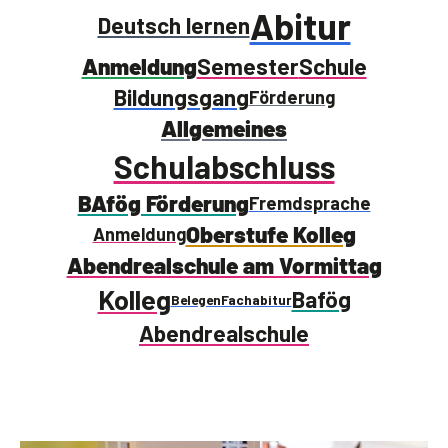
Abitur
Deutsch lernen
Anmeldung
Semester
Schule
Bildungsgang
Förderung
Allgemeines
Schulabschluss
BAfög Förderung
Fremdsprache
Oberstufe Kolleg
Anmeldung
Abendrealschule am Vormittag
Kolleg
Bafög
Belegen
Fachabitur
Abendrealschule