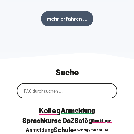
mehr erfahren …
Suche
Kolleg
Anmeldung
Sprachkurse DaZ
Bafög
Benötigen
Schule
Anmeldung
Abendgymnasium