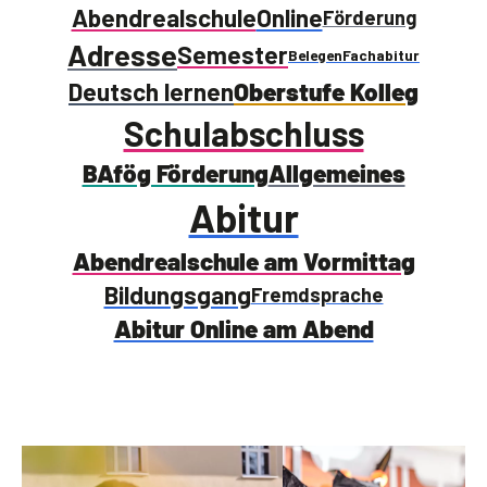
Abendrealschule
Online
Förderung
Adresse
Semester
Belegen
Fachabitur
Deutsch lernen
Oberstufe Kolleg
Schulabschluss
BAfög Förderung
Allgemeines
Abitur
Abendrealschule am Vormittag
Bildungsgang
Fremdsprache
Abitur Online am Abend