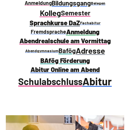
Bildungsgang
Anmeldung
Belegen
Kolleg
Semester
Sprachkurse DaZ
Fachabitur
Anmeldung
Fremdsprache
Abendrealschule am Vormittag
Adresse
Bafög
Abendgymnasium
BAfög Förderung
Abitur Online am Abend
Abitur
Schulabschluss