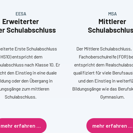
EESA
MSA
Erweiterter
Mittlerer
er Schulabschluss
Schulabschlu
eiterte Erste Schulabschluss
Der Mittlere Schulabschluss, 
(HS10) entspricht dem
Fachoberschulreife (FOR) b
labschluss nach Klasse 10. Er
entspricht dem Realschulabsc
cht den Einstieg in eine duale
qualifiziert für viele Berufsau
ldung oder den Übergang in
und den Einstieg in weiterf
dungsgänge zum mittleren
Bildungsgänge wie das Berufsk
Schulabschluss.
Gymnasium.
mehr erfahren …
mehr erfahren …