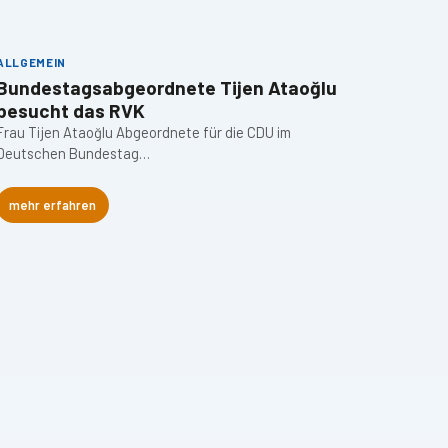
ALLGEMEIN
ALLGEM
Bundestagsabgeordnete Tijen Ataoğlu
„Schu
besucht das RVK
Kolle
Frau Tijen Ataoğlu Abgeordnete für die CDU im
Am Diens
Deutschen Bundestag…
Varnhag
mehr erfahren
mehr 