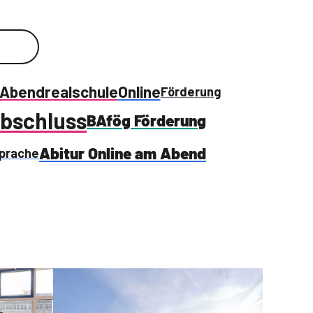
Abendrealschule
Online
Förderung
bschluss
BAfög Förderung
Abitur Online am Abend
prache