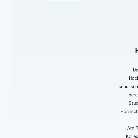
Da
Hoch
schulisch
bere
Stud
Hochschu
Am R
Kolleg