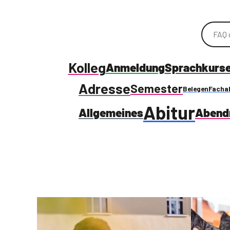
Kolleg
Anmeldung
Sprachkurs
Adresse
Semester
Belegen
Facha
Abitur
Allgemeines
Abendr