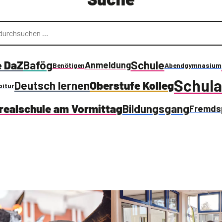
e DaZ
Bafög
Schule
Anmeldung
Benötigen
Abendgymnasium
Schula
Deutsch lernen
Oberstufe Kolleg
bitur
ealschule am Vormittag
Bildungsgang
Fremds