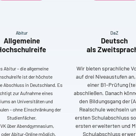
Abitur
DaZ
Allgemeine
Deutsch
Hochschulreife
als Zweitsprac
Wir bieten sprachliche V
s Abitur – die allgemeine
auf drei Niveaustufen an,
schulreife ist der höchste
einer B1-Prüfung (te
e Abschluss in Deutschland. Es
abschließen. Danach könne
chtigt zur Aufnahme eines
den Bildungsgang der (
iums an Universitäten und
Realschule wechseln u
len – ohne Einschränkung der
ersten Schulabschluss so
Studienfächer.
ersten erweiterten und M
VK über Abendgymnasium,
Schulabschluss erwer
 oder Abitur-Online möglich.