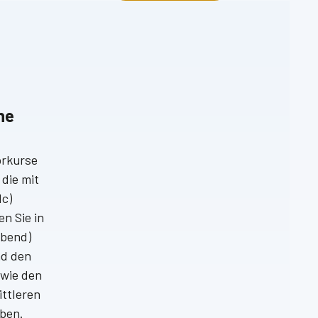
he
orkurse
 die mit
lc)
n Sie in
Abend)
nd den
wie den
ittleren
ben.