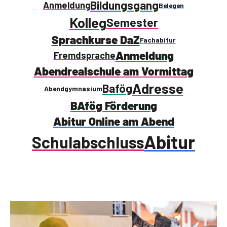
Bildungsgang
Anmeldung
Belegen
Kolleg
Semester
Sprachkurse DaZ
Fachabitur
Anmeldung
Fremdsprache
Abendrealschule am Vormittag
Adresse
Bafög
Abendgymnasium
BAfög Förderung
Abitur Online am Abend
Abitur
Schulabschluss