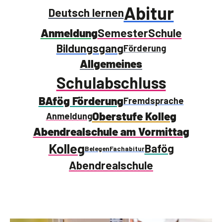
Abitur
Deutsch lernen
Anmeldung
Semester
Schule
Bildungsgang
Förderung
Allgemeines
Schulabschluss
BAfög Förderung
Fremdsprache
Oberstufe Kolleg
Anmeldung
Abendrealschule am Vormittag
Kolleg
Bafög
Belegen
Fachabitur
Abendrealschule